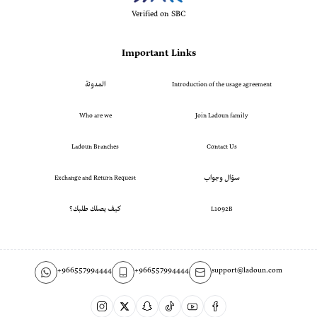
Verified on SBC
Important Links
المدونة
Introduction of the usage agreement
Who are we
Join Ladoun family
Ladoun Branches
Contact Us
Exchange and Return Request
سؤال وجواب
كيف يصلك طلبك؟
L1092B
+966557994444
+966557994444
support@ladoun.com