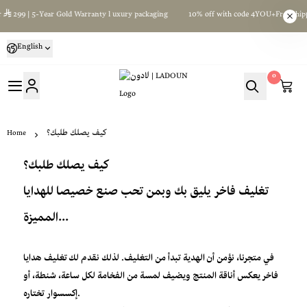
r Gold Warranty l uxury packaging
10% off with code 4YOU+Free shipping on orders
English
0
لادون | LADOUN
Home
كيف يصلك طلبك؟
كيف يصلك طلبك؟
تغليف فاخر يليق بك وبمن تحب صنع خصيصا للهدايا
المميزة...
في متجرنا، نؤمن أن الهدية تبدأ من التغليف. لذلك نقدم لك تغليف هدايا
فاخر يعكس أناقة المنتج ويضيف لمسة من الفخامة لكل ساعة، شنطة، أو
إكسسوار تختاره.