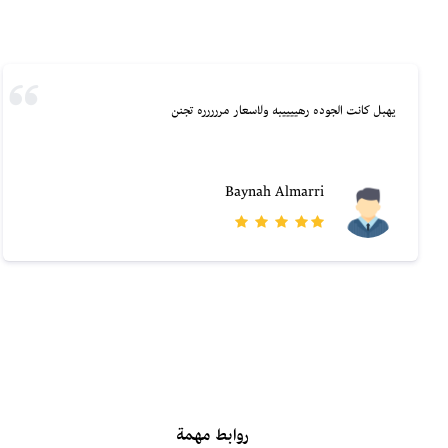
يهبل كانت الجوده رهييييبه ولاسعار مررررره تجنن
Baynah Almarri
روابط مهمة