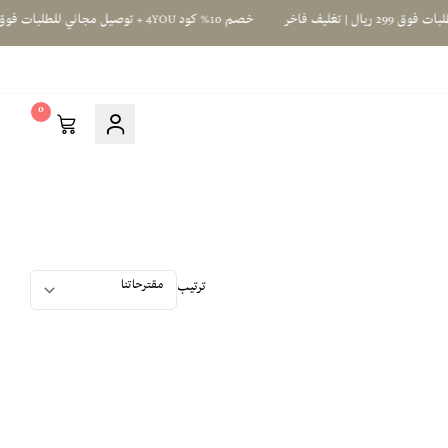
خصم 10% كود 4YOU + توصيل مجاني للطلبات فوق 299 ريال | تغليف فاخر
0
ترتيب