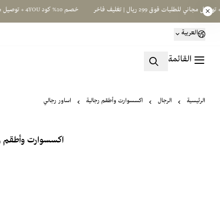
خصم 10% كود 4YOU + توصيل مجاني للطلبات فوق 299 ريال | تغليف فاخر
العربية
القائمة
الرئيسية
الرجال
اكسسوارت وأطقم رجالية
اساور رجالي
اكسسوارت وأطقم رجا