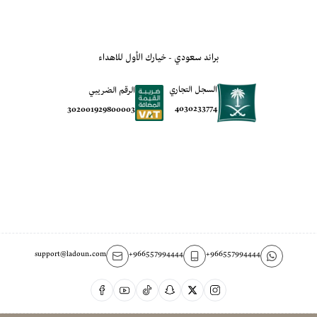
براند سعودي - خيارك الأول للاهداء
السجل التجاري
الرقم الضريبي
4030233774
302001929800003
support@ladoun.com
+966557994444
+966557994444