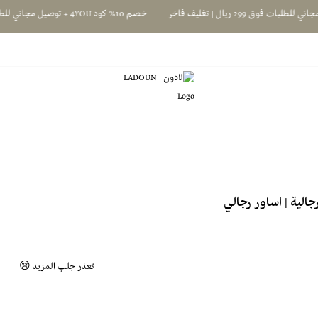
خصم 10% كود 4YOU + توصيل مجاني للطلبات فوق 299 ريال | تغليف فاخر
لادون | LADOUN
لية | اساور رجالي
تعذر جلب المزيد 😢