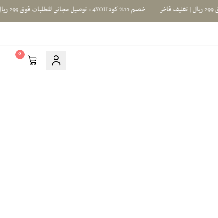
خصم 10% كود 4YOU + توصيل مجاني للطلبات فوق 299 ريال | تغليف فاخر
0