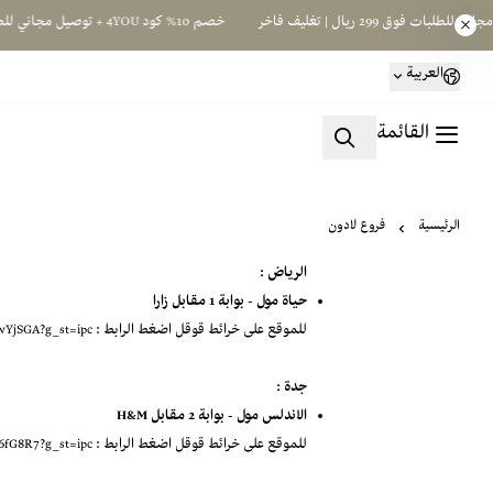
خصم 10% كود 4YOU + توصيل مجاني للطلبات فوق 299 ريال | تغليف فاخر
العربية
القائمة
الرئيسية
فروع لادون
الرياض :
حياة مول - بوابة 1 مقابل زارا
للموقع على خرائط قوقل اضغط الرابط :
https://maps.app.goo.gl/wTtkxxz2PBLwYjSGA?g_st=ipc
جدة :
الاندلس مول - بوابة 2 مقابل H&M
للموقع على خرائط قوقل اضغط الرابط :
6fG8R7?g_st=ipc