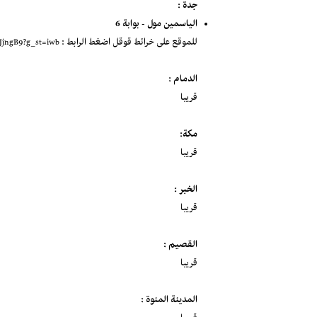
جدة :
الياسمين مول - بوابة 6
للموقع على خرائط قوقل اضغط الرابط :
jJjngB9?g_st=iwb
الدمام :
قريبا
مكة:
قريبا
الخبر :
قريبا
القصيم :
قريبا
المدينة المنوة :