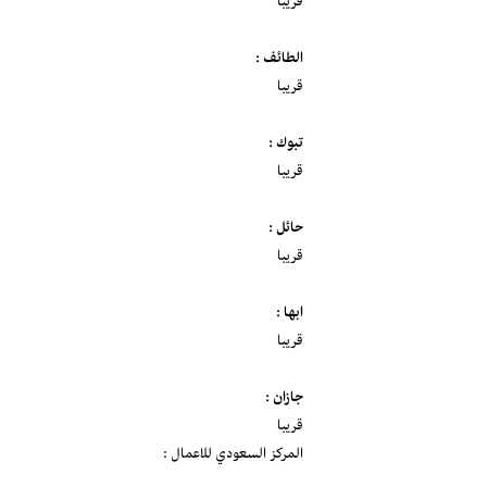
قريبا
الطائف :
قريبا
تبوك :
قريبا
حائل :
قريبا
ابها :
قريبا
جازان :
قريبا
المركز السعودي للاعمال :