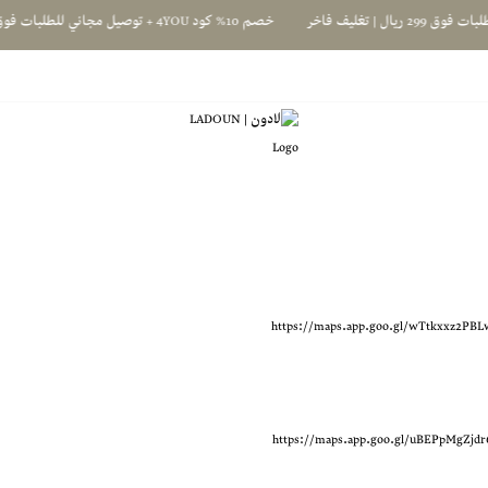
خصم 10% كود 4YOU + توصيل مجاني للطلبات فوق 299 ريال | تغليف فاخر
لادون | LADOUN
https://maps.app.goo.gl/uBEPpMgZjdr