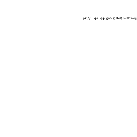
https://maps.app.goo.gl/hd3fa682mq