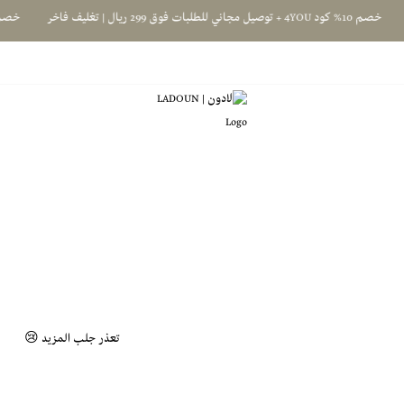
خصم 10% كود 4YOU + توصيل مجاني للطلبات فوق 299 ريال | تغليف فاخر
خصم 10% كود 4YOU + توصيل مجاني للطلبات فوق 299 ريال | تغليف فاخر
لادون | LADOUN
تعذر جلب المزيد 😢