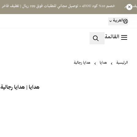
خصم 10% كود 4YOU + توصيل مجاني للطلبات فوق 299 ريال | تغليف فاخر
العربية
القائمة
الرئيسية
هدايا
هدايا رجالية
هدايا | هدايا رجالية