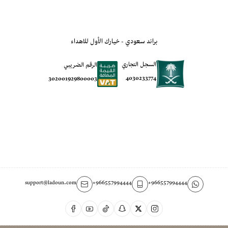
براند سعودي - خيارك الأول للاهداء
السجل التجاري
الرقم الضريبي
4030233774
302001929800003
support@ladoun.com
+966557994444
+966557994444