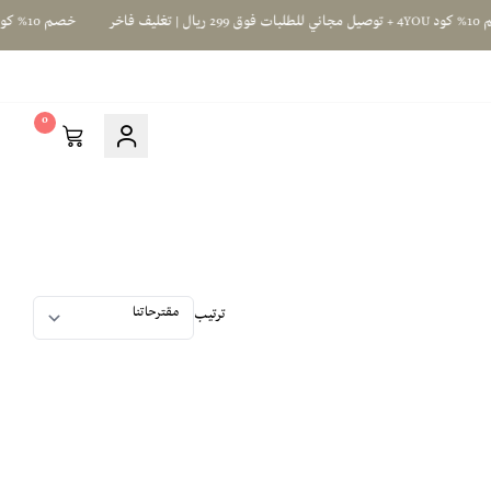
خصم 10% كود 4YOU + توصيل مجاني للطلبات فوق 299 ريال | تغليف فاخر
0
ترتيب