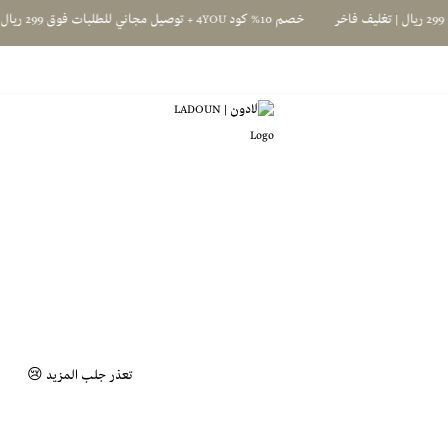
خصم 10% كود 4YOU + توصيل مجاني للطلبات فوق 299 ريال | تغليف فاخر
لادون | LADOUN
تعذر جلب المزيد 😢