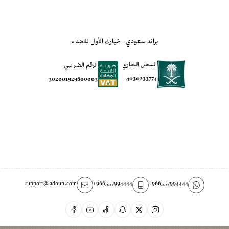
براند سعودي - خيارك الأول للاهداء
السجل التجاري
الرقم الضريبي
4030233774
302001929800003
support@ladoun.com
+966557994444
+966557994444