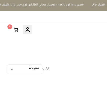
خصم 10% كود 4YOU + توصيل مجاني للطلبات فوق 299 ريال | تغليف فاخر
0
ترتيب