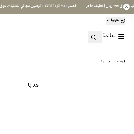
خصم 10% كود 4YOU + توصيل مجاني للطلبات فوق 299 ريال | تغليف فاخر
العربية
القائمة
الرئيسية
هدايا
هدايا